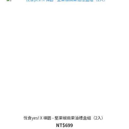
悅食yes! X 禪園 - 堅果椒麻果油禮盒組（2入）
NT$699