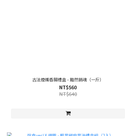
古法煙燻香腸禮盒 - 黯然銷魂（一斤）
NT$560
NT$640