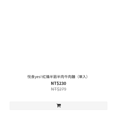
悅食yes! 紅燒半筋半肉牛肉麵（單入）
NT$230
NT$279