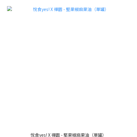
悅食yes! X 禪園 - 堅果椒麻果油（單罐）