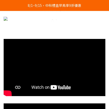
8/1~9/15，中秋禮盒早鳥享9折優惠