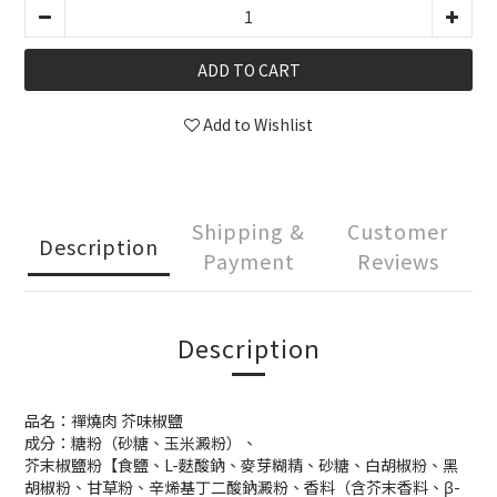
ADD TO CART
Add to Wishlist
Shipping &
Customer
Description
Payment
Reviews
Description
品名：禪燒肉 芥味椒鹽
成分：糖粉（砂糖、玉米澱粉）、
芥末椒鹽粉【食鹽、L-麩酸鈉、麥芽糊精、砂糖、白胡椒粉、黑
胡椒粉、甘草粉、辛烯基丁二酸鈉澱粉、香料（含芥末香料、β-