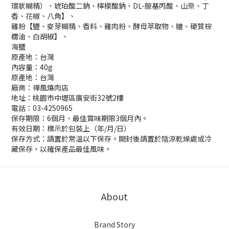
環狀糊精）、琥珀酸二鈉、檸檬酸鈉、DL-胺基丙酸、山奈、丁
香、花椒、八角】、
雞粉【鹽、麥芽糊精、香料、雞肉粉、酵母萃取物、糖、硬質棕
櫚油、白胡椒】、
海鹽
原產地：台灣
內容量：40g
原產地：台灣
廠商：禪風燒肉店
地址：桃園市中壢區廣安街32號2樓
電話：03-4250965
保存期限：6個月、最佳賞味期限3個月內。
有效日期：標示於包裝上（年/月/日）
保存方式：請置於常溫以下保存。開封後請置於陰涼乾燥處或冷
藏保存，以確保產品最佳風味。
About
Brand Story