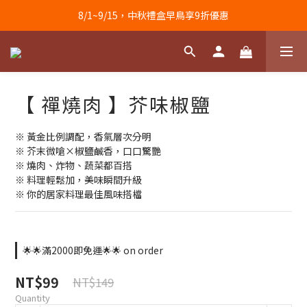
8/1~9/15，中秋禮盒早鳥享9折優惠
【 禪燒肉 】芥味椒鹽
※ 黃金比例調配，香氣層次分明
※ 芥末微嗆×椒鹽鹹香，口口驚艷
※ 燒肉、炸物、蔬菜都百搭
※ 料理輕鬆加，美味瞬間升級
※ 你的居家料理最佳風味搭檔
🌟🌟滿2000即免運🌟🌟 on order
NT$99
NT$149
Quantity