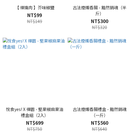
【 禪燒肉 】芥味椒鹽
古法煙燻香腸 - 黯然銷魂（半
斤）
NT$99
NT$300
NT$149
NT$320
悅食yes! X 禪園 - 堅果椒麻果油
古法煙燻香腸禮盒 - 黯然銷魂
禮盒組（2入）
（一斤）
NT$699
NT$560
NT$750
NT$640