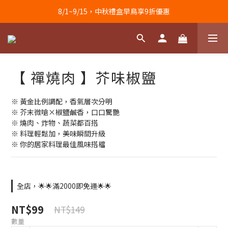
8/1~9/15，中秋禮盒早鳥享9折優惠
【 禪燒肉 】芥味椒鹽
※ 黃金比例調配，香氣層次分明
※ 芥末微嗆×椒鹽鹹香，口口驚艷
※ 燒肉、炸物、蔬菜都百搭
※ 料理輕鬆加，美味瞬間升級
※ 你的居家料理最佳風味搭檔
全店，🌟🌟滿2000即免運🌟🌟
NT$99
NT$149
數量