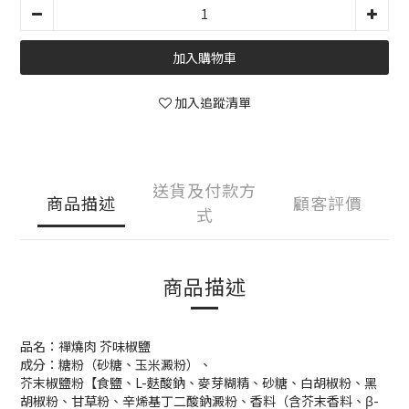
加入購物車
加入追蹤清單
送貨及付款方
商品描述
顧客評價
式
商品描述
品名：禪燒肉 芥味椒鹽
成分：糖粉（砂糖、玉米澱粉）、
芥末椒鹽粉【食鹽、L-麩酸鈉、麥芽糊精、砂糖、白胡椒粉、黑
胡椒粉、甘草粉、辛烯基丁二酸鈉澱粉、香料（含芥末香料、β-