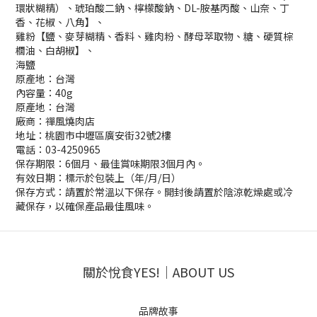
環狀糊精）、琥珀酸二鈉、檸檬酸鈉、DL-胺基丙酸、山奈、丁
香、花椒、八角】、
雞粉【鹽、麥芽糊精、香料、雞肉粉、酵母萃取物、糖、硬質棕
櫚油、白胡椒】、
海鹽
原產地：台灣
內容量：40g
原產地：台灣
廠商：禪風燒肉店
地址：桃園市中壢區廣安街32號2樓
電話：03-4250965
保存期限：6個月、最佳賞味期限3個月內。
有效日期：標示於包裝上（年/月/日）
保存方式：請置於常溫以下保存。開封後請置於陰涼乾燥處或冷
藏保存，以確保產品最佳風味。
關於悅食YES!｜ABOUT US
品牌故事