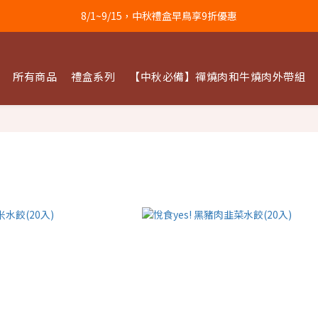
8/1~9/15，中秋禮盒早鳥享9折優惠
所有商品
禮盒系列
【中秋必備】禪燒肉和牛燒肉外帶組